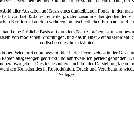
 1991 erscheinen bei uns Bildbände über Städte in Deutschland, der 
sbild aller Ausgaben auf Basis eines dunkelblauen Fonds, in den meist
nnerhalb von fast 35 Jahren eine der größten zusammenhängenden deuts
schen Kernformat auch in weiteren, unterschiedlichen Formaten und 
nband eine farbliche Basis auf dunklem Blau zu geben, ist uns unbewu
stsein von modischen Strömungen, und das in einer Zeit außerordentlic
modischen Geschmackslinien.
 hohen Wiedererkennungswert, klar in der Form, zeitlos in der Gestaltung,
em Papier, ausgewogen gedruckt und handwerklich perfekt gebunden. D
u herauszugeben. Dies insbesondere auch bei der Darstellung kleiner 
wertigen Kunstbandes in Reproduktion, Druck und Verarbeitung wiederz
Verlages.