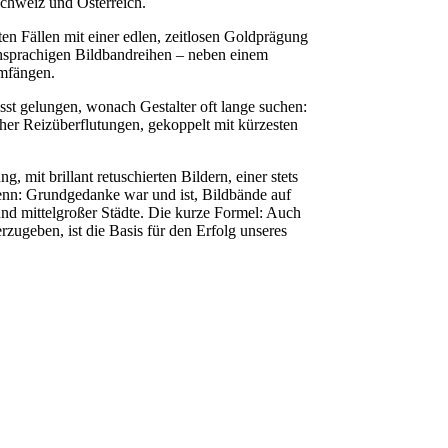
Schweiz und Österreich.
en Fällen mit einer edlen, zeitlosen Goldprägung
chsprachigen Bildbandreihen – neben einem
Umfängen.
sst gelungen, wonach Gestalter oft lange suchen:
her Reizüberflutungen, gekoppelt mit kürzesten
 mit brillant retuschierten Bildern, einer stets
enn: Grundgedanke war und ist, Bildbände auf
und mittelgroßer Städte. Die kurze Formel: Auch
ugeben, ist die Basis für den Erfolg unseres